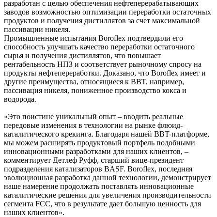
разработан с целью обеспечения нефтеперерабатывающих
заводов возможностью оптимизации переработки остаточных
продуктов и получения дистиллятов за счет максимальной
пассивации никеля.
Промышленные испытания Boroflex подтвердили его
способность улучшать качество переработки остаточного
сырья и получения дистиллятов, что повышает
рентабельность НПЗ и соответствует рыночному спросу на
продукты нефтепереработки. Доказано, что Boroflex имеет и
другие преимущества, относящиеся к BBT, например,
пассивация никеля, пониженное производство кокса и
водорода.
«Это поистине уникальный опыт – вводить реальные
передовые изменения в технологии на рынке флюид-
каталитического крекинга. Благодаря нашей BBT-платформе,
мы можем расширять продуктовый портфель подобными
инновационными разработками для наших клиентов, –
комментирует Детлеф Руфф, старший вице-президент
подразделения катализаторов BASF. Boroflex, последняя
эволюционная разработка данной технологии, демонстрирует
наше намерение продолжать поставлять инновационные
каталитические решения для увеличения производительности
сегмента FCC, что в результате дает большую ценность для
наших клиентов».