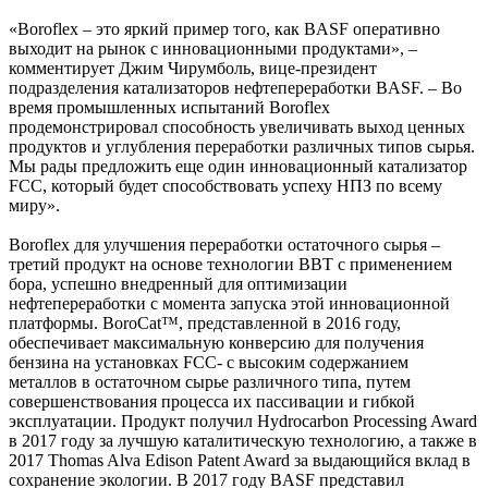
«Boroflex – это яркий пример того, как BASF оперативно
выходит на рынок с инновационными продуктами», –
комментирует Джим Чирумболь, вице-президент
подразделения катализаторов нефтепереработки BASF. – Во
время промышленных испытаний Boroflex
продемонстрировал способность увеличивать выход ценных
продуктов и углубления переработки различных типов сырья.
Мы рады предложить еще один инновационный катализатор
FCC, который будет способствовать успеху НПЗ по всему
миру».
Boroflex для улучшения переработки остаточного сырья –
третий продукт на основе технологии BBT с применением
бора, успешно внедренный для оптимизации
нефтепереработки с момента запуска этой инновационной
платформы. BoroCat™, представленной в 2016 году,
обеспечивает максимальную конверсию для получения
бензина на установках FCC- с высоким содержанием
металлов в остаточном сырье различного типа, путем
совершенствования процесса их пассивации и гибкой
эксплуатации. Продукт получил Hydrocarbon Processing Award
в 2017 году за лучшую каталитическую технологию, а также в
2017 Thomas Alva Edison Patent Award за выдающийся вклад в
сохранение экологии. В 2017 году BASF представил