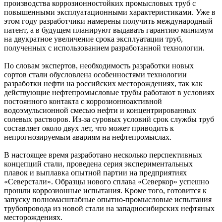
производства коррозионностойких промысловых труб с
повышенными эксплуатационными характеристиками. Уже в
этом году разработчики намерены получить международный
патент, а в будущем планируют выдавать гарантию минимум
на двукратное увеличение срока эксплуатации труб,
полученных с использованием разработанной технологии.
По словам экспертов, необходимость разработки новых
сортов стали обусловлена особенностями технологии
разработки нефти на российских месторождениях, так как
действующие нефтепромысловые трубы работают в условиях
постоянного контакта с коррозионноактивной
водоэмульсионной смесью нефти и концентрированных
солевых растворов. Из-за суровых условий срок службы труб
составляет около двух лет, что может приводить к
непрогнозируемым авариям на нефтепромыслах.
В настоящее время разработано несколько перспективных
концепций стали, проведена серия экспериментальных
плавок и выплавка опытной партии на предприятиях
«Северстали». Образцы нового сплава «Северкор» успешно
прошли коррозионные испытания. Кроме того, готовится к
запуску полномасштабные опытно-промысловые испытания
трубопровода из новой стали на западносибирских нефтяных
месторождениях.