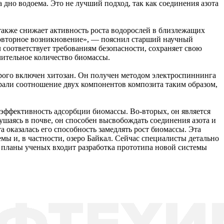
 дно водоема. Это не лучший подход, так как соединения азота
 также снижает активность роста водорослей в близлежащих
 повторное возникновение», — пояснил старший научный
соответствует требованиям безопасности, сохраняет свою
чительное количество биомассы.
рого включен хитозан. Он получен методом электроспиннинга
али соотношение двух компонентов композита таким образом,
 эффективность адсорбции биомассы. Во-вторых, он является
рушаясь в почве, он способен высвобождать соединения азота и
 оказалась его способность замедлять рост биомассы. Эта
 и, в частности, озеро Байкал. Сейчас специалисты детально
 планы ученых входит разработка прототипа новой системы