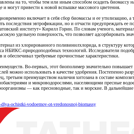
влены на то, чтобы тем или иным способом осадить биомассу на
де и могут привести к новой вспышке массового цветения.
дновременно включает в себя сбор биомассы и ее утилизацию, а
нять последствия эвтрофикации, но и отчасти предупреждать ее
овский институт» Кирилл Горин. По словам ученого, материал 
 высокую удельную поверхность, что позволяет адсорбировать зна
териал из хлорированного поливинилхлорида, в структуру кото
кса НБИКС-природоподобных технологий. Исследователи подобр
в и обеспечивал требуемые прочностные характеристики.
преимуществ. Во-первых, этот биополимер значительно повышает
ослей можно использовать в качестве удобрения. Постепенно раз
ц, третьим преимуществом наличия хитозана в составе композита
обактериями и микроводорослями, населяющими пресные водоемы
роорганизмы — как пресноводные, так и морские. В дальнейшие
ial-dlya-ochistki-vodoemov-ot-vredonosnoj-biomassy