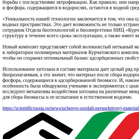
борьбы с последствиями эвтрофикации. Как правило, они напра
и фосфора, содержащиеся в водорослях, остаются в водной сре
«Уникальность нашей технологии заключается в том, что она о
водных пространствах. Это дает возможность не только устра
сотрудник Отдела биотехнологий и биоэнергетики НИЦ «Курчат
структуру в течение всего срока эксплуатации, а также имеет
Новый композит представляет собой волокнистый нетканый ма
в лаборатории полимерных материалов Курчатовского компле
чтобы он сохранял оптимальный баланс адсорбционных свойст
Использование хитозана в составе материала дает целый ряд 
биоразлагаемым, а это значит, что материал после сбора водор
фосфора, содержащиеся в адсорбированной биомассе. И, наконе
особенность была обнаружена учеными в экспериментах с циан
исследуют механизмы воздействия хитозана на различные мик
для сбора биомассы и ее испытание в естественном водоеме.
https://scientificrussia.ru/news/uchenye-sozdali-perspektivnyj-mater