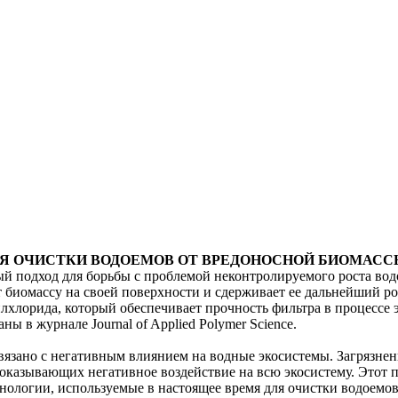
Я ОЧИСТКИ ВОДОЕМОВ ОТ ВРЕДОНОСНОЙ БИОМАС
й подход для борьбы с проблемой неконтролируемого роста во
иомассу на своей поверхности и сдерживает ее дальнейший рост
лорида, который обеспечивает прочность фильтра в процессе э
ы в журнале Journal of Applied Polymer Science.
связано с негативным влиянием на водные экосистемы. Загрязн
оказывающих негативное воздействие на всю экосистему. Этот 
ехнологии, используемые в настоящее время для очистки водоем