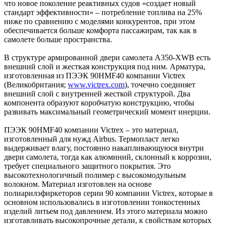
что новое поколение реактивных судов «создает новый
стандарт эффективности» – потребление топлива на 25%
ниже по сравнению с моделями конкурентов, при этом
обеспечивается больше комфорта пассажирам, так как в
самолете больше пространства.
В структуре армированной двери самолета A350-XWB есть
внешний слой и жесткая конструкция под ним. Арматура,
изготовленная из ПЭЭК 90HMF40 компании Victrex
(Великобритания;
www.victrex.com
), точечно соединяет
внешний слой с внутренней жесткой структурой. Два
компонента образуют коробчатую конструкцию, чтобы
развивать максимальный геометрический момент инерции.
ПЭЭК 90HMF40 компании Victrex – это материал,
изготовленный для нужд Airbus. Термопласт легко
выдерживает влагу, постоянно накапливающуюся внутри
двери самолета, тогда как алюминий, склонный к коррозии,
требует специального защитного покрытия. Это
высокотехнологичный полимер с высокомодульным
волокном. Материал изготовлен на основе
полиарилэфиркеторов серии 90 компании Victrex, которые в
основном использовались в изготовлении тонкостенных
изделий литьем под давлением. Из этого материала можно
изготавливать высокопрочные детали, к свойствам которых