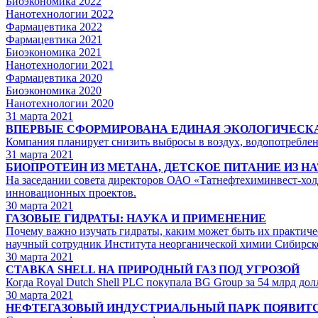
Биоэкономика 2022
Нанотехнологии 2022
Фармацевтика 2022
Фармацевтика 2021
Биоэкономика 2021
Нанотехнологии 2021
Фармацевтика 2020
Биоэкономика 2020
Нанотехнологии 2020
31
марта 2021
ВПЕРВЫЕ СФОРМИРОВАНА ЕДИНАЯ ЭКОЛОГИЧЕСКА
Компания планирует снизить выбросы в воздух, водопотреблен
31
марта 2021
БИОПРОТЕИН ИЗ МЕТАНА, ДЕТСКОЕ ПИТАНИЕ ИЗ 
На заседании совета директоров ОАО «Татнефтехиминвест-хо
инновационных проектов.
30
марта 2021
ГАЗОВЫЕ ГИДРАТЫ: НАУКА И ПРИМЕНЕНИЕ
Почему важно изучать гидраты, каким может быть их практиче
научный сотрудник Института неорганической химии Сибирск
30
марта 2021
СТАВКА SHELL НА ПРИРОДНЫЙ ГАЗ ПОД УГРОЗОЙ
Когда Royal Dutch Shell PLC покупала BG Group за 54 млрд дол
30
марта 2021
НЕФТЕГАЗОВЫЙ ИНДУСТРИАЛЬНЫЙ ПАРК ПОЯВИТС