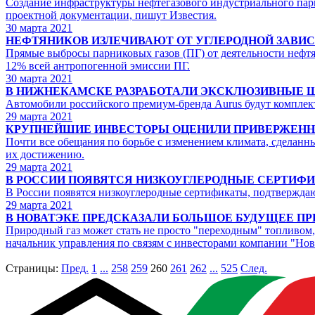
Создание инфраструктуры нефтегазового индустриального парк
проектной документации, пишут Известия.
30
марта 2021
НЕФТЯНИКОВ ИЗЛЕЧИВАЮТ ОТ УГЛЕРОДНОЙ ЗАВИ
Прямые выбросы парниковых газов (ПГ) от деятельности нефтя
12% всей антропогенной эмиссии ПГ.
30
марта 2021
В НИЖНЕКАМСКЕ РАЗРАБОТАЛИ ЭКСКЛЮЗИВНЫЕ Ш
Автомобили российского премиум-бренда Aurus будут компле
29
марта 2021
КРУПНЕЙШИЕ ИНВЕСТОРЫ ОЦЕНИЛИ ПРИВЕРЖЕНН
Почти все обещания по борьбе с изменением климата, сделан
их достижению.
29
марта 2021
В РОССИИ ПОЯВЯТСЯ НИЗКОУГЛЕРОДНЫЕ СЕРТИФ
В России появятся низкоуглеродные сертификаты, подтвержда
29
марта 2021
В НОВАТЭКЕ ПРЕДСКАЗАЛИ БОЛЬШОЕ БУДУЩЕЕ ПР
Природный газ может стать не просто "переходным" топливом,
начальник управления по связям с инвесторами компании "Нов
Страницы:
Пред.
1
...
258
259
260
261
262
...
525
След.