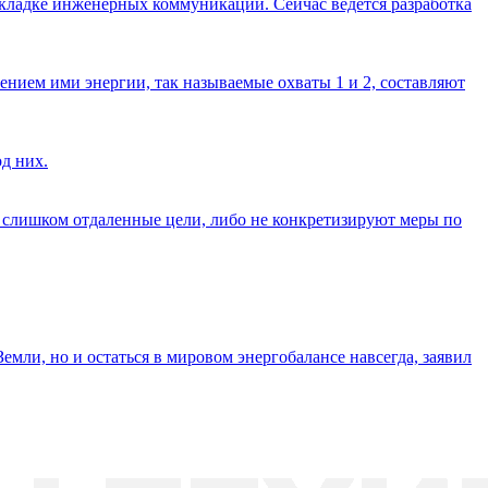
окладке инженерных коммуникаций. Сейчас ведется разработка
ением ими энергии, так называемые охваты 1 и 2, составляют
д них.
слишком отдаленные цели, либо не конкретизируют меры по
мли, но и остаться в мировом энергобалансе навсегда, заявил