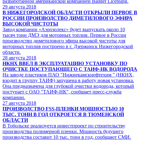
разработанной американской компанией Badger Licensing.
29
августа 2018
В НИЖЕГОРОДСКОЙ ОБЛАСТИ ОТКРЫЛИ ПЕРВОЕ В
РОССИИ ПРОИЗВОДСТВО ДИМЕТИЛОВОГО ЭФИРА
ВЫСОКОЙ ЧИСТОТЫ
Завод компании «Аэрозолекс» будет выпускать около 10
тысяч тонн ДМЭ для моторных топлив. Первое в России
производство диметилового эфира высокой чистоты для
моторных топлив построено в г. Дзержинск Нижегородской
области.
28
августа 2018
НКНХ ВВЕЛ В ЭКСПЛУАТАЦИЮ УСТАНОВКУ ПО
ОЧИСТКЕ ПОСТУПАЮЩЕГО С ТАИФ-НК ВОДОРОДА
На заводе пластиков ПАО "Нижнекамскнефтехим " (НКНХ,
входит в группу ТАИФ) запущена в работу новая установка.
Она предназначена для глубокой очистки водорода, который
поступает с ОАО "ТАИФ-НК", сообщает пресс-служба
компании.
27
августа 2018
ПРОИЗВОДСТВО FSS-ПЛЕНКИ МОЩНОСТЬЮ 10
ТЫС. ТОНН В ГОД ОТКРОЕТСЯ В ТЮМЕНСКОЙ
ОБЛАСТИ
В Тобольске реализуется инвестпроект по строительству
производства полимерной пленки. Мощность будущего
производства составит 10 тыс. тонн в год, сообщают СМИ.