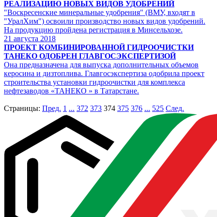
РЕАЛИЗАЦИЮ НОВЫХ ВИДОВ УДОБРЕНИЙ
"Воскресенские минеральные удобрения" (ВМУ, входят в
"УралХим") освоили производство новых видов удобрений.
На продукцию пройдена регистрация в Минсельхозе.
21
августа 2018
ПРОЕКТ КОМБИНИРОВАННОЙ ГИДРООЧИСТКИ
ТАНЕКО ОДОБРЕН ГЛАВГОСЭКСПЕРТИЗОЙ
Она предназначена для выпуска дополнительных объемов
керосина и дизтоплива. Главгосэкспертиза одобрила проект
строительства установки гидроочистки для комплекса
нефтезаводов «ТАНЕКО » в Татарстане.
Страницы:
Пред.
1
...
372
373
374
375
376
...
525
След.