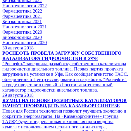
Биоэкономика 2022
Нанотехнологии 2022
Фармацевтика 2022
Фармацевтика 2021
Биоэкономика 2021
Нанотехнологии 2021
Фармацевтика 2020
Биоэкономика 2020
Нанотехнологии 2020
30
августа 2018
РОСНЕФТЬ ПРОВЕЛА ЗАГРУЗКУ СОБСТВЕННОГО
КАТАЛИЗАТОРА ГИДРООЧИСТКИ В УФЕ
"Роснефть" завершила разработку собственного катализатора
гидроочистки дизельного топлива. Первая партия продукта
загружена на установке в Уфе. Как сообщает агентство ТАСС,
объединенный Центр исследований и разработок "Роснефти"
в среду представил первый в России запатентованный
катализатор гидроочистки дизельного топлива.
29
августа 2018
КУМОЛ НА ОСНОВЕ ЦЕОЛИТНЫХ КАТАЛИЗАТОРОВ
НАЧНУТ ПРОИЗВОДИТЬ НА КАЗАНЬОРГСИНТЕЗЕ
Новая для России технология позволит улучшить экологию и
сократить энергозатраты. На «Казаньоргсинтезе» (группа
ТАИФ) будет внедрена новая технология производства
кумола с использованием цеолитного катализатора,