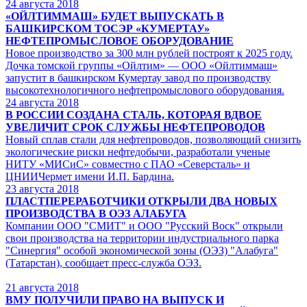
24
августа 2018
«ОЙЛТИММАШ» БУДЕТ ВЫПУСКАТЬ В
БАШКИРСКОМ ТОСЭР «КУМЕРТАУ»
НЕФТЕПРОМЫСЛОВОЕ ОБОРУДОВАНИЕ
Новое производство за 300 млн рублей построят к 2025 году.
Дочка томской группы «Ойлтим» — ООО «Ойлтиммаш»
запустит в башкирском Кумертау завод по производству
высокотехнологичного нефтепромыслового оборудования.
24
августа 2018
В РОССИИ СОЗДАНА СТАЛЬ, КОТОРАЯ ВДВОЕ
УВЕЛИЧИТ СРОК СЛУЖБЫ НЕФТЕПРОВОДОВ
Новый сплав стали для нефтепроводов, позволяющий снизить
экологические риски нефтедобычи, разработали ученые
НИТУ «МИСиС» совместно с ПАО «Северсталь» и
ЦНИИЧермет имени И.П. Бардина.
23
августа 2018
ПЛАСТПЕРЕРАБОТЧИКИ ОТКРЫЛИ ДВА НОВЫХ
ПРОИЗВОДСТВА В ОЭЗ АЛАБУГА
Компании ООО "СМИТ" и ООО "Русский Воск" открыли
свои производства на территории индустриального парка
"Синергия" особой экономической зоны (ОЭЗ) "Алабуга"
(Татарстан), сообщает пресс-служба ОЭЗ.
21
августа 2018
ВМУ ПОЛУЧИЛИ ПРАВО НА ВЫПУСК И