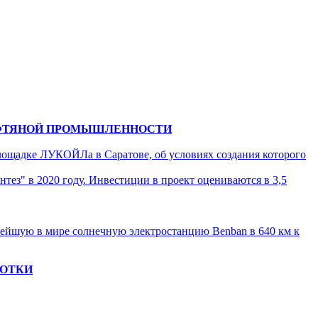
НЕФТЯНОЙ ПРОМЫШЛЕННОСТИ
площадке ЛУКОЙЛа в Саратове, об условиях создания которого
з" в 2020 году. Инвестиции в проект оцениваются в 3,5
пнейшую в мире солнечную электростанцию Benban в 640 км к
БОТКИ