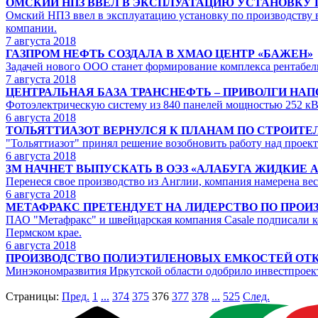
ОМСКИЙ НПЗ ВВЕЛ В ЭКСПЛУАТАЦИЮ УСТАНОВКУ 
Омский НПЗ ввел в эксплуатацию установку по производству в
компании.
7
августа 2018
ГАЗПРОМ НЕФТЬ СОЗДАЛА В ХМАО ЦЕНТР «БАЖЕН»
Задачей нового ООО станет формирование комплекса рентабел
7
августа 2018
ЦЕНТРАЛЬНАЯ БАЗА ТРАНСНЕФТЬ – ПРИВОЛГИ НА
Фотоэлектрическую систему из 840 панелей мощностью 252 кВ
6
августа 2018
ТОЛЬЯТТИАЗОТ ВЕРНУЛСЯ К ПЛАНАМ ПО СТРОИТЕ
"Тольяттиазот" принял решение возобновить работу над проект
6
августа 2018
3М НАЧНЕТ ВЫПУСКАТЬ В ОЭЗ «АЛАБУГА ЖИДКИЕ
Перенеся свое производство из Англии, компания намерена в
6
августа 2018
МЕТАФРАКС ПРЕТЕНДУЕТ НА ЛИДЕРСТВО ПО ПРОИ
ПАО "Метафракс" и швейцарская компания Casale подписали ко
Пермском крае.
6
августа 2018
ПРОИЗВОДСТВО ПОЛИЭТИЛЕНОВЫХ ЕМКОСТЕЙ ОТК
Минэкономразвития Иркутской области одобрило инвестпроект
Страницы:
Пред.
1
...
374
375
376
377
378
...
525
След.