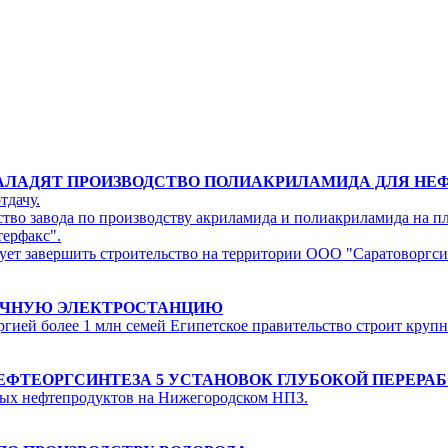
У НАЛАДЯТ ПРОИЗВОДСТВО ПОЛИАКРИЛАМИДА ДЛЯ 
тдачу.
ство завода по производству акриламида и полиакриламида на 
терфакс".
 завершить строительство на территории ООО "Саратоворгсинте
НЕЧНУЮ ЭЛЕКТРОСТАНЦИЮ
ергией более 1 млн семей Египетское правительство строит кру
ЕФТЕОРГСИНТЕЗА 5 УСТАНОВОК ГЛУБОКОЙ ПЕРЕРА
тлых нефтепродуктов на Нижегородском НПЗ.