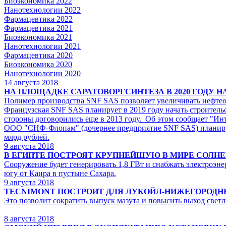
Биоэкономика 2022
Нанотехнологии 2022
Фармацевтика 2022
Фармацевтика 2021
Биоэкономика 2021
Нанотехнологии 2021
Фармацевтика 2020
Биоэкономика 2020
Нанотехнологии 2020
14
августа 2018
НА ПЛОЩАДКЕ САРАТОВОРГСИНТЕЗА В 2020 ГОД
Полимер производства SNF SAS позволяет увеличивать нефтео
Французская SNF SAS планирует в 2019 году начать строитель
стороны договорились еще в 2013 году. Об этом сообщает "Ин
ООО "СНФ-Флопам" (дочернее предприятие SNF SAS) планирует
млрд рублей.
9
августа 2018
В ЕГИПТЕ ПОСТРОЯТ КРУПНЕЙШУЮ В МИРЕ СОЛ
Сооружение будет генерировать 1,8 ГВт и снабжать электроэн
югу от Каира в пустыне Сахара.
9
августа 2018
TECNIMONT ПОСТРОИТ ДЛЯ ЛУКОЙЛ-НИЖЕГОРОДН
Это позволит сократить выпуск мазута и повысить выход све
8
августа 2018