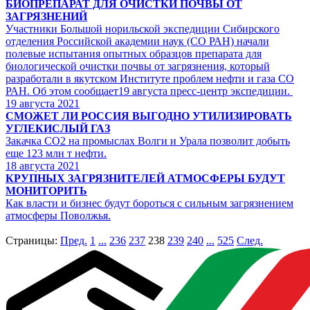
БИОПРЕПАРАТ ДЛЯ ОЧИСТКИ ПОЧВЫ ОТ
ЗАГРЯЗНЕНИЙ
Участники Большой норильской экспедиции Сибирского
отделения Российской академии наук (СО РАН) начали
полевые испытания опытных образцов препарата для
биологической очистки почвы от загрязнения, который
разработали в якутском Институте проблем нефти и газа СО
РАН. Об этом сообщает19 августа пресс-центр экспедиции.
19
августа 2021
СМОЖЕТ ЛИ РОССИЯ ВЫГОДНО УТИЛИЗИРОВАТЬ
УГЛЕКИСЛЫЙ ГАЗ
Закачка СО2 на промыслах Волги и Урала позволит добыть
еще 123 млн т нефти.
18
августа 2021
КРУПНЫХ ЗАГРЯЗНИТЕЛЕЙ АТМОСФЕРЫ БУДУТ
МОНИТОРИТЬ
Как власти и бизнес будут бороться с сильным загрязнением
атмосферы Поволжья.
Страницы:
Пред.
1
...
236
237
238
239
240
...
525
След.