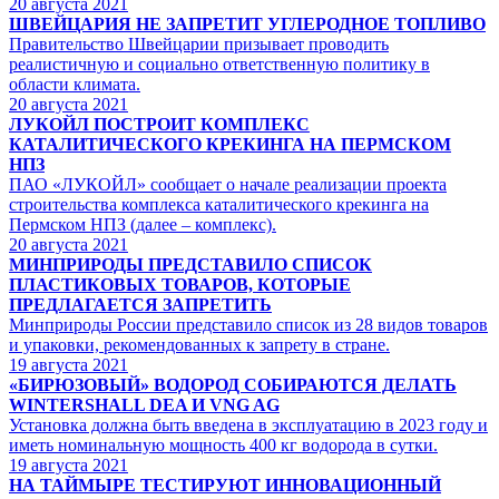
20
августа 2021
ШВЕЙЦАРИЯ НЕ ЗАПРЕТИТ УГЛЕРОДНОЕ ТОПЛИВО
Правительство Швейцарии призывает проводить
реалистичную и социально ответственную политику в
области климата.
20
августа 2021
ЛУКОЙЛ ПОСТРОИТ КОМПЛЕКС
КАТАЛИТИЧЕСКОГО КРЕКИНГА НА ПЕРМСКОМ
НПЗ
ПАО «ЛУКОЙЛ» сообщает о начале реализации проекта
строительства комплекса каталитического крекинга на
Пермском НПЗ (далее – комплекс).
20
августа 2021
МИНПРИРОДЫ ПРЕДСТАВИЛО СПИСОК
ПЛАСТИКОВЫХ ТОВАРОВ, КОТОРЫЕ
ПРЕДЛАГАЕТСЯ ЗАПРЕТИТЬ
Минприроды России представило список из 28 видов товаров
и упаковки, рекомендованных к запрету в стране.
19
августа 2021
«БИРЮЗОВЫЙ» ВОДОРОД СОБИРАЮТСЯ ДЕЛАТЬ
WINTERSHALL DEA И VNG AG
Установка должна быть введена в эксплуатацию в 2023 году и
иметь номинальную мощность 400 кг водорода в сутки.
19
августа 2021
НА ТАЙМЫРЕ ТЕСТИРУЮТ ИННОВАЦИОННЫЙ