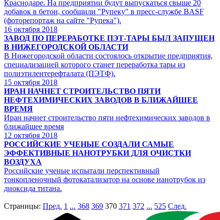
Краснодаре. На предприятии будут выпускаться свыше 20
добавок в бетон, сообщили "Рупеку" в пресс-службе BASF
(фоторепортаж на сайте "Рупека").
16
октября 2018
ЗАВОД ПО ПЕРЕРАБОТКЕ ПЭТ-ТАРЫ БЫЛ ЗАПУЩЕН
В НИЖЕГОРОДСКОЙ ОБЛАСТИ
В Нижегородской области состоялось открытие предприятия,
специализацией которого станет переработка тары из
полиэтилентерефталата (ПЭТФ).
15
октября 2018
ИРАН НАЧНЕТ СТРОИТЕЛЬСТВО ПЯТИ
НЕФТЕХИМИЧЕСКИХ ЗАВОДОВ В БЛИЖАЙШЕЕ
ВРЕМЯ
Иран начнет строительство пяти нефтехимических заводов в
ближайшее время
12
октября 2018
РОССИЙСКИЕ УЧЕНЫЕ СОЗДАЛИ САМЫЕ
ЭФФЕКТИВНЫЕ НАНОТРУБКИ ДЛЯ ОЧИСТКИ
ВОЗДУХА
Российские ученые испытали перспективный
тонкопленочный фотокатализатор на основе нанотрубок из
диоксида титана.
Страницы:
Пред.
1
...
368
369
370
371
372
...
525
След.