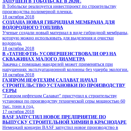
ЗАПУЩЕН В ТОБОЛЬСКЕ В 2020Г.
В Тобольске реализуется инвестпроект по строительству
производства полимерной пленки.
18
октября 2018
СОЗДАНА НОВАЯ ГИБРИДНАЯ МЕМБРАНА ДЛЯ
ВОДОРОДНОГО ТОПЛИВА
Ученые создали новый материал в виде гибридной мембраны,
которую можно использовать для выделения и очистки
водорода.
18
октября 2018
В «ТАТНЕФТИ» УСОВЕРШЕНСТВОВАЛИ ОРЗ НА
СКВАЖИНАХ МАЛОГО ДИАМЕТРА
Закачка с помощью мандрелей может применяться при
нарушениях эксплуатационной колонны без ущерба экологии.
18
октября 2018
ГАЗПРОМ НЕФТЕХИМ САЛАВАТ НАЧАЛ
СТРОИТЕЛЬСТВО УСТАНОВКИ ПО ПРОИЗВОДСТВУ
СЕРЫ
"Газпром нефтехим Салават" приступил к строительству
установки по производству технической серы мощностью 60
тыс. тонн в год.
17
октября 2018
BASF ЗАПУСТИЛ НОВОЕ ПРЕДПРИЯТИЕ ПО
ВЫПУСКУ СТРОИТЕЛЬНОЙ ХИМИИ В КРАСНОДАРЕ
Немецкий концерн BASF запустил новое производство в